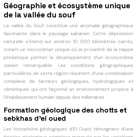
Géographie et écosystème unique
de la vallée du souf
La vallée du Souf constitue une anomalie géographique
fascinante dans le paysage saharien. Cette dépression
naturelle s’étend sur environ 10 000 kilomètres carrés,
créant un microclimat unique où la proximité de la nappe
phréatique permet le développement d’un écosystème
oasien remarquable. Les conditions géographiques
particulières de cette région résultent d’une combinaison
complexe de facteurs géologiques, hydrologiques et
climatiques qui ont façonné un environnement propice à
l’établissement humain depuis des millénaires.
Formation géologique des chotts et
sebkhas d’el oued
Les formations géologiques d’El Oued témoignent d’une
histoire géologique complexe marquée par les variations