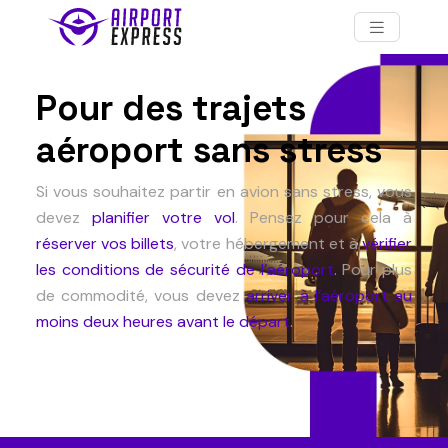
Pour des trajets
aéroport sans stress
Si vous souhaitez partir en avion sans stress, vous
devez
planifier votre vol
. Pensez pour cela à
réserver vos billets
, votre hébergement et à
vérifier
les conditions de sécurité de l’aéroport
. Pour plus
de commodité, vous devez
arriver à l’aéroport au
moins deux heures avant le départ
.