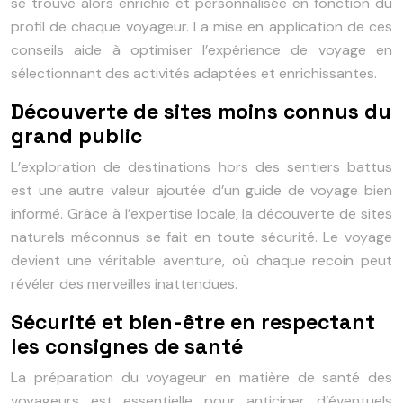
se trouve alors enrichie et personnalisée en fonction du
profil de chaque voyageur. La mise en application de ces
conseils aide à optimiser l’expérience de voyage en
sélectionnant des activités adaptées et enrichissantes.
Découverte de sites moins connus du
grand public
L’exploration de destinations hors des sentiers battus
est une autre valeur ajoutée d’un guide de voyage bien
informé. Grâce à l’expertise locale, la découverte de sites
naturels méconnus se fait en toute sécurité. Le voyage
devient une véritable aventure, où chaque recoin peut
révéler des merveilles inattendues.
Sécurité et bien-être en respectant
les consignes de santé
La préparation du voyageur en matière de santé des
voyageurs est essentielle pour anticiper d’éventuels