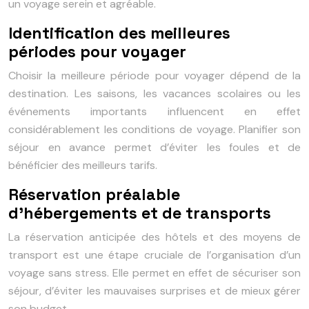
un voyage serein et agréable.
Identification des meilleures
périodes pour voyager
Choisir la meilleure période pour voyager dépend de la
destination. Les saisons, les vacances scolaires ou les
événements importants influencent en effet
considérablement les conditions de voyage. Planifier son
séjour en avance permet d’éviter les foules et de
bénéficier des meilleurs tarifs.
Réservation préalable
d’hébergements et de transports
La réservation anticipée des hôtels et des moyens de
transport est une étape cruciale de l’organisation d’un
voyage sans stress. Elle permet en effet de sécuriser son
séjour, d’éviter les mauvaises surprises et de mieux gérer
son budget.