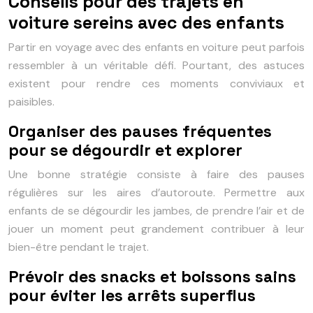
Conseils pour des trajets en
voiture sereins avec des enfants
Partir en voyage avec des enfants en voiture peut parfois
ressembler à un véritable défi. Pourtant, des astuces
existent pour rendre ces moments conviviaux et
paisibles.
Organiser des pauses fréquentes
pour se dégourdir et explorer
Une bonne stratégie consiste à faire des pauses
régulières sur les aires d’autoroute. Permettre aux
enfants de se dégourdir les jambes, de prendre l’air et de
jouer un moment peut grandement contribuer à leur
bien-être pendant le trajet.
Prévoir des snacks et boissons sains
pour éviter les arrêts superflus