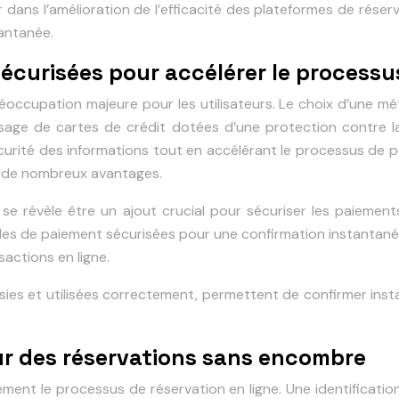
 dans l’amélioration de l’efficacité des plateformes de réserv
tantanée.
écurisées pour accélérer le processu
réoccupation majeure pour les utilisateurs. Le choix d’une m
usage de cartes de crédit dotées d’une protection contre la 
sécurité des informations tout en accélérant le processus de 
t de nombreux avantages.
, se révèle être un ajout crucial pour sécuriser les paieme
odes de paiement sécurisées pour une confirmation instantanée.
sactions en ligne.
es et utilisées correctement, permettent de confirmer insta
our des réservations sans encombre
dement le processus de réservation en ligne. Une identification