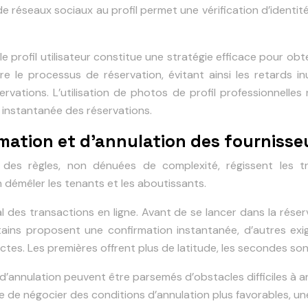
de réseaux sociaux au profil permet une vérification d’identité
e profil utilisateur constitue une stratégie efficace pour ob
 le processus de réservation, évitant ainsi les retards inut
rvations. L’utilisation de photos de profil professionnelles
 instantanée des réservations.
mation et d’annulation des fournisse
 des règles, non dénuées de complexité, régissent les t
démêler les tenants et les aboutissants.
des transactions en ligne. Avant de se lancer dans la réserva
rtains proposent une confirmation instantanée, d’autres exige
ictes. Les premières offrent plus de latitude, les secondes so
’annulation peuvent être parsemés d’obstacles difficiles à an
ble de négocier des conditions d’annulation plus favorables, u