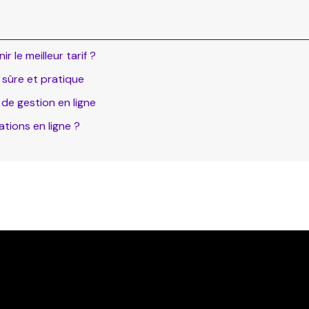
 le meilleur tarif ?
 sûre et pratique
 de gestion en ligne
tions en ligne ?