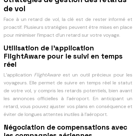
de vol
Face à un retard de vol, la clé est de rester informé et
proactif. Plusieurs stratégies peuvent être mises en place
pour minimiser l’impact d’un retard sur votre voyage.
Utilisation de l’application
FlightAware pour le suivi en temps
réel
L’application
FlightAware
est un outil précieux pour les
voyageurs. Elle permet de suivre en temps réel le statut
de votre vol, y compris les retards potentiels, bien avant
les annonces officielles à l’aéroport. En anticipant un
retard, vous pouvez ajuster vos plans en conséquence et
éviter de longues attentes inutiles à l’aéroport.
Négociation de compensations avec
les compagnies aériennes