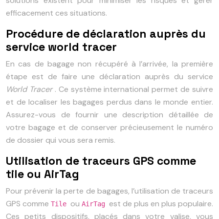
solutions existent pour minimiser les risques et gérer
efficacement ces situations.
Procédure de déclaration auprès du
service world tracer
En cas de bagage non récupéré à l’arrivée, la première
étape est de faire une déclaration auprès du service
World Tracer
. Ce système international permet de suivre
et de localiser les bagages perdus dans le monde entier.
Assurez-vous de fournir une description détaillée de
votre bagage et de conserver précieusement le numéro
de dossier qui vous sera remis.
Utilisation de traceurs GPS comme
tile ou AirTag
Pour prévenir la perte de bagages, l’utilisation de traceurs
GPS comme
ou
est de plus en plus populaire.
Tile
AirTag
Ces petits dispositifs, placés dans votre valise, vous