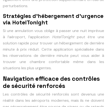
perturbations.
Stratégies d’hébergement d’urgence
via HotelTonight
Si une annulation vous oblige à passer une nuit imprévue
à l’aéroport, l’application
HotelTonight
peut être une
solution rapide pour trouver un hébergement de dernière
minute à prix réduit. Cette application spécialisée dans
les réservations de dernière minute peut vous aider à
trouver une chambre confortable même dans les
situations les plus urgentes.
Navigation efficace des contrôles
de sécurité renforcés
Les contrôles de sécurité renforcés sont devenus une
réalité dans les aéroports modernes, mais ils ne doivent
pas nécessairement être source de stress ou de retards