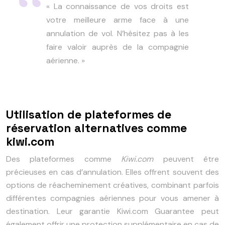
« La connaissance de vos droits est
votre meilleure arme face à une
annulation de vol. N’hésitez pas à les
faire valoir auprès de la compagnie
aérienne. »
Utilisation de plateformes de
réservation alternatives comme
kiwi.com
Des plateformes comme
Kiwi.com
peuvent être
précieuses en cas d’annulation. Elles offrent souvent des
options de réacheminement créatives, combinant parfois
différentes compagnies aériennes pour vous amener à
destination. Leur garantie Kiwi.com Guarantee peut
également offrir une protection supplémentaire en cas de