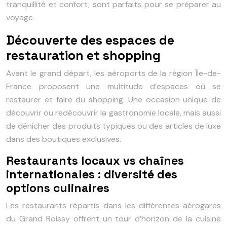
tranquillité et confort, sont parfaits pour se préparer au
voyage.
Découverte des espaces de
restauration et shopping
Avant le grand départ, les aéroports de la région Île-de-
France proposent une multitude d’espaces où se
restaurer et faire du shopping. Une occasion unique de
découvrir ou redécouvrir la gastronomie locale, mais aussi
de dénicher des produits typiques ou des articles de luxe
dans des boutiques exclusives.
Restaurants locaux vs chaînes
internationales : diversité des
options culinaires
Les restaurants répartis dans les différentes aérogares
du Grand Roissy offrent un tour d’horizon de la cuisine