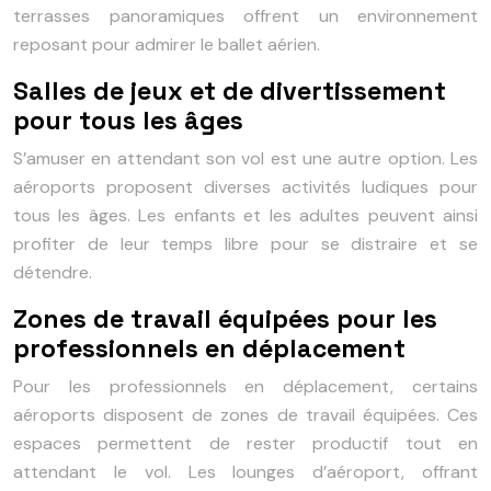
terrasses panoramiques offrent un environnement
reposant pour admirer le ballet aérien.
Salles de jeux et de divertissement
pour tous les âges
S’amuser en attendant son vol est une autre option. Les
aéroports proposent diverses activités ludiques pour
tous les âges. Les enfants et les adultes peuvent ainsi
profiter de leur temps libre pour se distraire et se
détendre.
Zones de travail équipées pour les
professionnels en déplacement
Pour les professionnels en déplacement, certains
aéroports disposent de zones de travail équipées. Ces
espaces permettent de rester productif tout en
attendant le vol. Les lounges d’aéroport, offrant