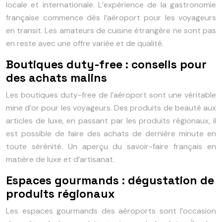
locale et internationale. L’expérience de la gastronomie
française commence dès l’aéroport pour les voyageurs
en transit. Les amateurs de cuisine étrangère ne sont pas
en reste avec une offre variée et de qualité.
Boutiques duty-free : conseils pour
des achats malins
Les boutiques duty-free de l’aéroport sont une véritable
mine d’or pour les voyageurs. Des produits de beauté aux
articles de luxe, en passant par les produits régionaux, il
est possible de faire des achats de dernière minute en
toute sérénité. Un aperçu du savoir-faire français en
matière de luxe et d’artisanat.
Espaces gourmands : dégustation de
produits régionaux
Les espaces gourmands des aéroports sont l’occasion