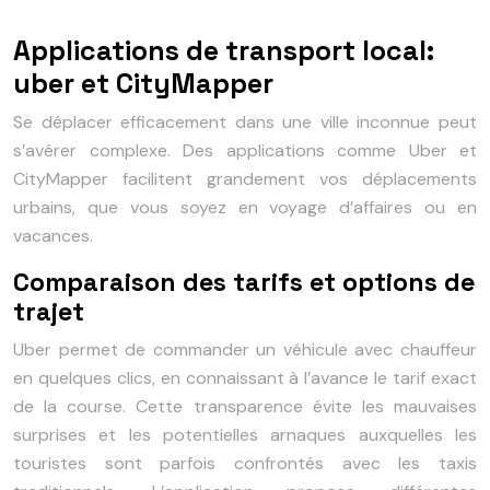
Applications de transport local:
uber et CityMapper
Se déplacer efficacement dans une ville inconnue peut
s’avérer complexe. Des applications comme Uber et
CityMapper facilitent grandement vos déplacements
urbains, que vous soyez en voyage d’affaires ou en
vacances.
Comparaison des tarifs et options de
trajet
Uber permet de commander un véhicule avec chauffeur
en quelques clics, en connaissant à l’avance le tarif exact
de la course. Cette transparence évite les mauvaises
surprises et les potentielles arnaques auxquelles les
touristes sont parfois confrontés avec les taxis