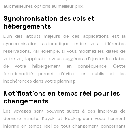
aux meilleures options au meilleur prix.
Synchronisation des vols et
hébergements
L’un des atouts majeurs de ces applications est la
synchronisation automatique entre vos différentes
réservations. Par exemple, si vous modifiez les dates de
votre vol, l’application vous suggèrera d’ajuster les dates
de votre hébergement en conséquence. Cette
fonctionnalité permet d’éviter les oublis et les
incohérences dans votre planning.
Notifications en temps réel pour les
changements
Les voyages sont souvent sujets à des imprévus de
dernière minute. Kayak et Booking.com vous tiennent
informé en temps réel de tout changement concernant